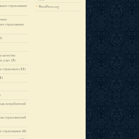
ьное страхование
WordPress.org
чное
ное страхование
6)
а качество
х улуг
(5)
а страховую
(11)
1)
)
рав потребителей
рав страхователей
е страхование
(6)