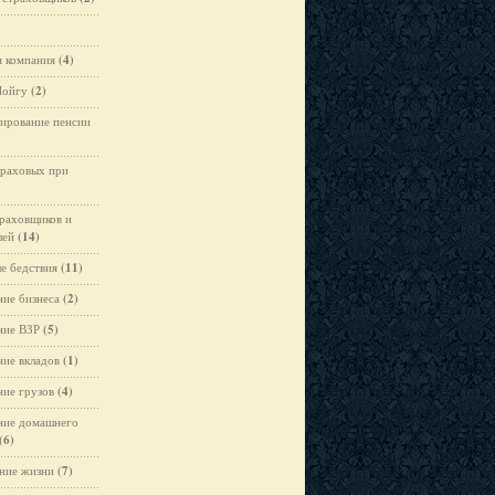
я компания
(4)
Шойгу
(2)
ирование пенсии
траховых при
раховщиков и
лей
(14)
е бедствия
(11)
ние бизнеса
(2)
ние ВЗР
(5)
ние вкладов
(1)
ние грузов
(4)
ние домашнего
(6)
ние жизни
(7)