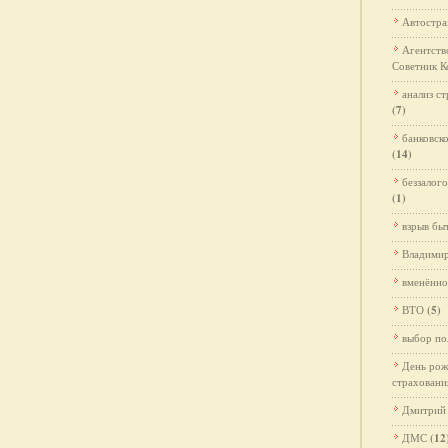
Автостра
Агентств
Советник К
анализ с
(7)
банковск
(14)
беззалог
(1)
взрыв бы
Владими
вменённо
ВТО
(5)
выбор по
День ро
страховани
Дмитрий
ДМС
(12