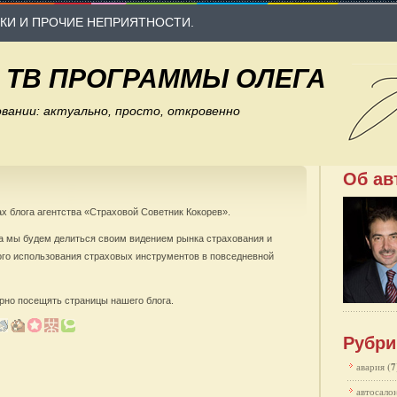
КИ И ПРОЧИЕ НЕПРИЯТНОСТИ.
И ТВ ПРОГРАММЫ ОЛЕГА
вании: актуально, просто, откровенно
Об ав
х блога агентства
«Страховой Советник Кокорев»
.
га мы будем делиться своим видением рынка страхования и
го использования страховых инструментов в повседневной
рно посещять страницы нашего блога.
Рубри
авария
(7
автосало