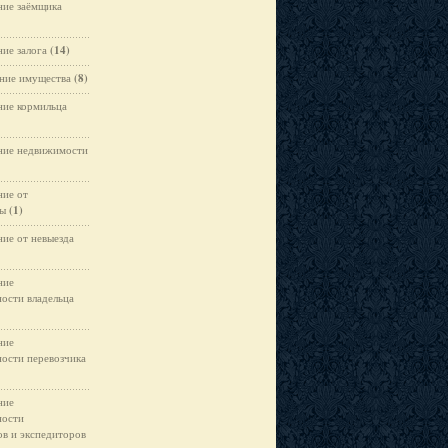
ние заёмщика
ние залога
(14)
ние имущества
(8)
ние кормильца
ние недвижимости
ние от
цы
(1)
ние от невыезда
ние
ности владельца
ние
ности перевозчика
ние
ности
ов и экспедиторов