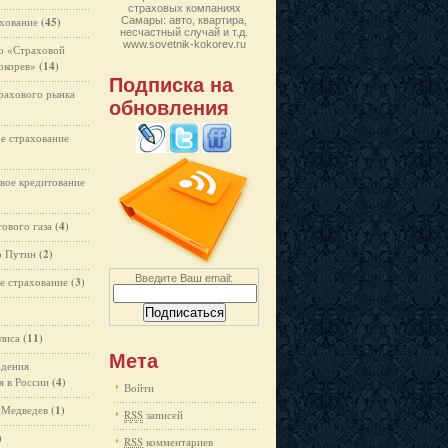
страховых компаниях
хование
(45)
Самары: авто, квартира,
несчастный случай и т.д.
www.sovetnik-kokorev.ru
о «Страховой
окорев»
(14)
Подписка на
трахового рынка
обновления
ое страхование
овое кредитование
тового газа
(4)
р Путин
(2)
Введите Ваш email:
е страхование
(3)
лиса
(11)
Мета
ждения
я в России
(4)
Войти
 Медведев
(1)
RSS
записей
)
RSS
комментариев