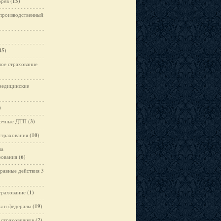
орев
(15)
производственный
45)
ое страхование
медицинские
)
вочные ДТП
(3)
страхования
(10)
ма
рования
(6)
равные действия 3
трахование
(1)
ы и федералы
(19)
 страховщиков
(2)