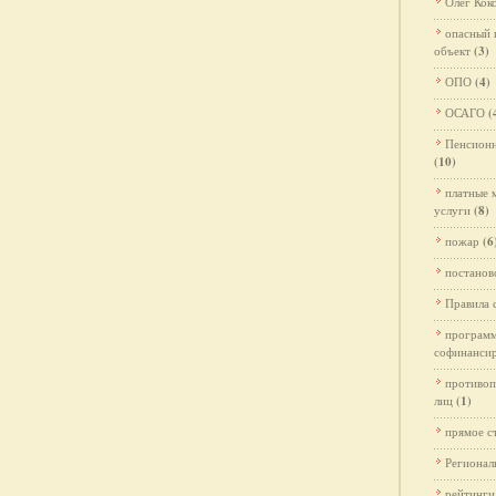
Олег Кок
опасный 
объект
(3)
ОПО
(4)
ОСАГО
(
Пенсионн
(10)
платные 
услуги
(8)
пожар
(6
постано
Правила 
програм
софинанси
противоп
лиц
(1)
прямое с
Регионал
рейтинги