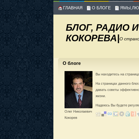
ГЛАВНАЯ
О БЛОГЕ
ЯМЫ,ЛЮ
БЛОГ, РАДИО 
КОКОРЕВА
|
О страхо
О блоге
Вы находитесь на страница
На страницах данного бло
давать советы эффективно
жизни.
Надеюсь Вы будете регуля
Олег Николаевич
Кокорев