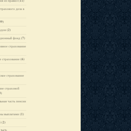
ия из правил
(11)
страхового дела в
39)
удов
(2)
ционный фонд
(7)
ивное страхование
е страхование
(6)
кое страхование
ние страховой
3)
льная часть пенсии
ны выплатами
(1)
й
(2)
(163)