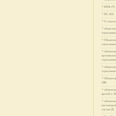
НПФ
(7)
НС
(11)
О страхо
общества
страховани
Обязател
страхован
обязател
противопо
страховани
обязател
страховани
Обязател
(18)
обязател
врачей и 
обязател
пассажиров
случая
(2)