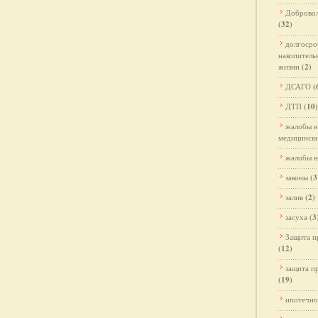
Добровол
(32)
долгосро
накопитель
жизни
(2)
ДСАГО
(
ДТП
(10)
жалобы н
медицински
жалобы н
законы
(3
залив
(2)
засуха
(3
Защита п
(12)
защита п
(19)
ипотечно