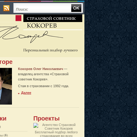
Поиск:
торе
Кокорев Олег Николаевич
—
владелец агентства «Страховой
советник Кокорев».
Стаж в страховании с 1992 года.
Далее
ки
Проекты
)
Бесплатный подбор любого
ны
(8)
страхования во всех