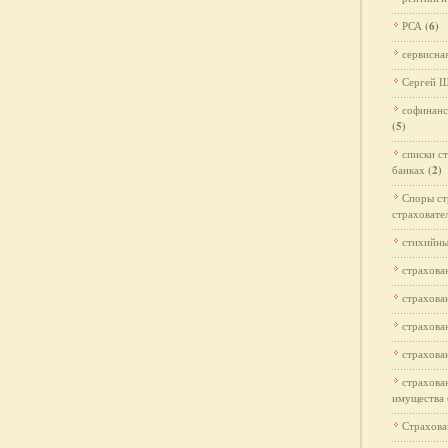
РСА
(6)
сервисна
Сергей 
софинанс
(5)
списки с
банках
(2)
Споры ст
страховате
стихийны
страхова
страхова
страхова
страхова
страхова
имущества
Страхова