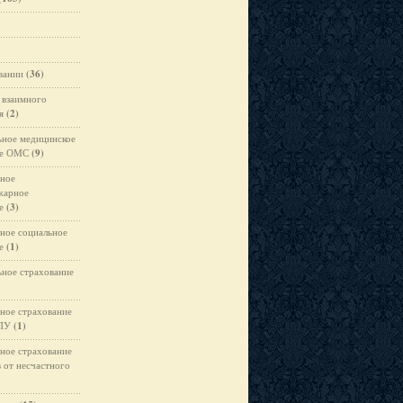
вании
(36)
 взаимного
я
(2)
ьное медицинское
ие ОМС
(9)
ьное
жарное
е
(3)
ьное социальное
е
(1)
ьное страхование
ьное страхование
ЛПУ
(1)
ьное страхование
 от несчастного