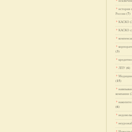
исключен
история 
России
(7)
КАСКО
(
КАСКО с
компенса
корпорат
(3)
кредитно
ЛПУ
(6)
Медицинс
(15)
навязыва
компании
(
накопите
(6)
недоволь
неурожа
Новости