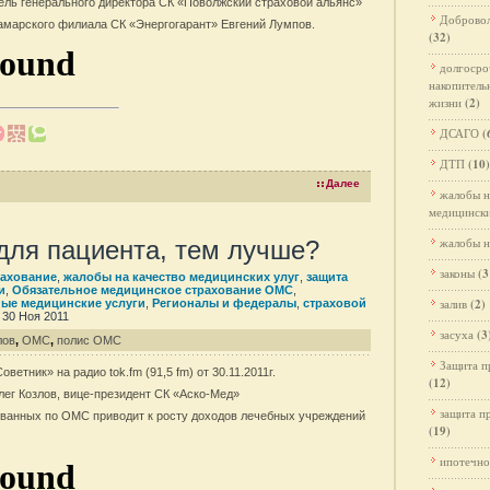
ель генерального директора СК «Поволжский страховой альянс»
Добровол
самарского филиала СК «Энергогарант» Евгений Лумпов.
(32)
долгосро
накопитель
жизни
(2)
ДСАГО
(
ДТП
(10)
Далее
жалобы н
медицински
жалобы н
для пациента, тем лучше?
законы
(3
ахование
,
жалобы на качество медицинских улуг
,
защита
и
,
Обязательное медицинское страхование ОМС
,
залив
(2)
ные медицинские услуги
,
Регионалы и федералы
,
страховой
 30 Ноя 2011
засуха
(3
лов
,
ОМС
,
полис ОМС
Защита п
етник» на радио tok.fm (91,5 fm) от 30.11.2011г.
(12)
лег Козлов, вице-президент СК «Аско-Мед»
защита п
ванных по ОМС приводит к росту доходов лечебных учреждений
(19)
ипотечно