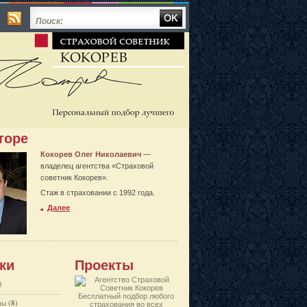
Поиск:
торе
Кокорев Олег Николаевич
—
владелец агентства «Страховой
советник Кокорев».
Стаж в страховании с 1992 года.
Далее
ки
Проекты
)
Бесплатный подбор любого
ны
(8)
страхования во всех