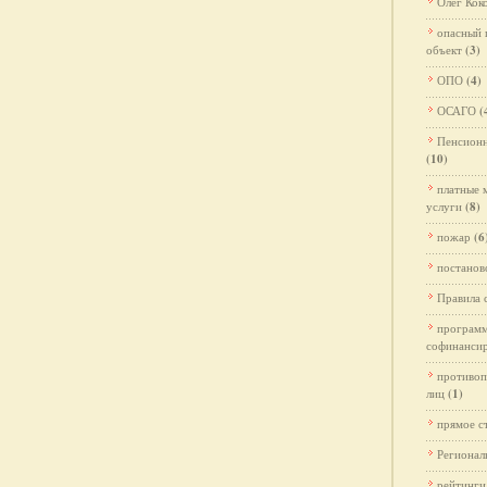
Олег Кок
опасный 
объект
(3)
ОПО
(4)
ОСАГО
(
Пенсионн
(10)
платные 
услуги
(8)
пожар
(6
постано
Правила 
програм
софинанси
противоп
лиц
(1)
прямое с
Регионал
рейтинги