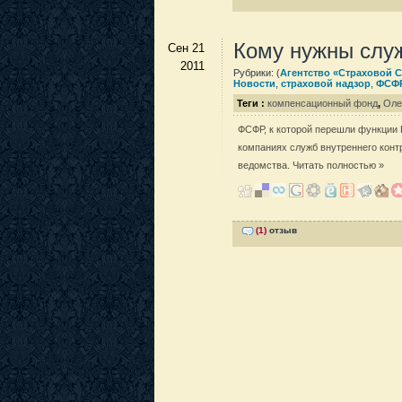
Кому нужны служ
Сен 21
2011
Рубрики: (
Агентство «Страховой 
Новости
,
страховой надзор
,
ФСФ
Теги :
компенсационный фонд
,
Оле
ФСФР, к которой перешли функции 
компаниях служб внутреннего конт
ведомства.
Читать полностью »
(1)
отзыв