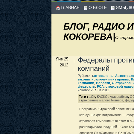
ГЛАВНАЯ
О БЛОГЕ
ЯМЫ,ЛЮ
БЛОГ, РАДИО 
КОКОРЕВА
|
О страхо
Федералы проти
Янв 25
2012
компаний
Рубрики: (
автосалоны
,
Автострах
законы
,
исключения из правил
,
К
компании
,
Новости
,
О страхован
федералы
,
РСА
,
страховой надзо
kokorev 25 Янв 2012
Теги :
1СК
,
КАСКО
,
Красощёков
,
О
страхование малого бизнеса
,
федер
Программа: Страховой советник на р
Кто лучше для потребителя — фед
страховая компания? Об этом в оч
разговаривали: ведущий – Олег Ко
директор СК «Самара» и СК «Сама