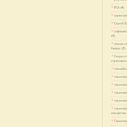
РСА
(6)
сервисна
Сергей 
софинанс
(5)
списки с
банках
(2)
Споры ст
страховате
стихийны
страхова
страхова
страхова
страхова
страхова
имущества
Страхова