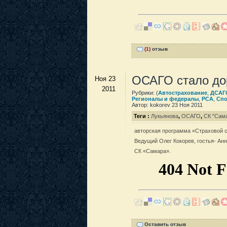
(1)
отзыв
ОСАГО стало до
Ноя 23
2011
Рубрики: (
Автострахование
,
ДСАГ
Регионалы и федералы
,
РСА
,
Спо
Автор: kokorev 23 Ноя 2011
Теги :
Лукьянова
,
ОСАГО
,
СК "Сам
авторская программа «Страховой со
Ведущий Олег Кокорев, гостья- Ан
СК «Самара».
Оставить отзыв