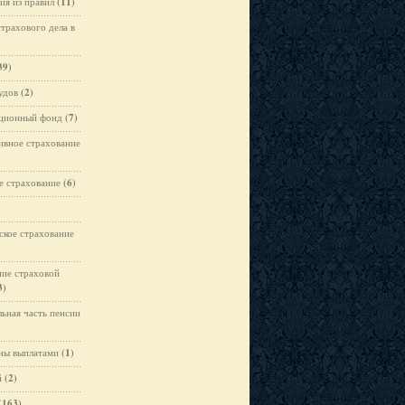
ия из правил
(11)
страхового дела в
39)
удов
(2)
ционный фонд
(7)
ивное страхование
е страхование
(6)
кое страхование
ние страховой
3)
льная часть пенсии
ны выплатами
(1)
й
(2)
(163)