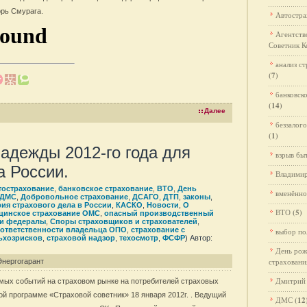
орь Смурага.
Автостра
Агентств
Советник К
анализ с
(7)
банковск
(14)
Далее
беззалог
(1)
надежды 2012-го года для
взрыв бы
а России.
Владими
тострахование
,
банковское страхование
,
ВТО
,
День
вменённо
ДМС
,
Добровольное страхование
,
ДСАГО
,
ДТП
,
законы
,
рия страхового дела в России
,
КАСКО
,
Новости
,
О
ВТО
(5)
цинское страхование ОМС
,
опасный производственный
 и федералы
,
Споры страховщиков и страхователей
,
 ответственности владельца ОПО
,
страхование с
выбор по
ьхозрисков
,
страховой надзор
,
техосмотр
,
ФСФР
) Автор:
День ро
страховани
Энергогарант
Дмитрий
мых событий на страховом рынке на потребителей страховых
ой программе «Страховой советник» 18 января 2012г. . Ведущий
ДМС
(12