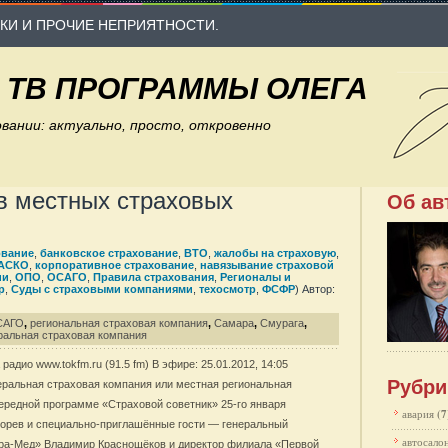
КИ И ПРОЧИЕ НЕПРИЯТНОСТИ.
И ТВ ПРОГРАММЫ ОЛЕГА
вании: актуально, просто, откровенно
в местных страховых
Об ав
ование
,
банковское страхование
,
ВТО
,
жалобы на страховую
,
АСКО
,
корпоративное страхование
,
навязывание страховой
ии
,
ОПО
,
ОСАГО
,
Правила страхования
,
Регионалы и
р
,
Суды с страховыми компаниями
,
техосмотр
,
ФСФР
) Автор:
САГО
,
региональная страховая компания
,
Самара
,
Смурага
,
альная страховая компания
адио www.tokfm.ru (91.5 fm) В эфире: 25.01.2012, 14:05
Рубри
еральная страховая компания или местная региональная
ередной программе «Страховой советник» 25-го января
авария
(7
корев и специально-приглашённые гости — генеральный
автосало
ра-Мед» Владимир Краснощёков и директор филиала «Первой