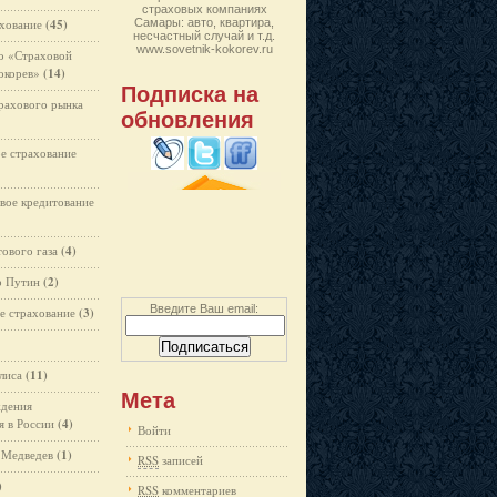
страховых компаниях
хование
(45)
Самары: авто, квартира,
несчастный случай и т.д.
www.sovetnik-kokorev.ru
о «Страховой
окорев»
(14)
Подписка на
трахового рынка
обновления
ое страхование
овое кредитование
тового газа
(4)
р Путин
(2)
Введите Ваш email:
е страхование
(3)
лиса
(11)
Мета
ждения
я в России
(4)
Войти
 Медведев
(1)
RSS
записей
)
RSS
комментариев