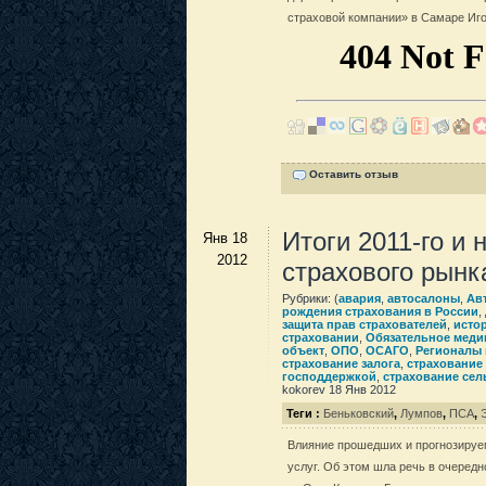
страховой компании» в Самаре Иг
Оставить отзыв
Итоги 2011-го и 
Янв 18
2012
страхового рынк
Рубрики: (
авария
,
автосалоны
,
Ав
рождения страхования в России
,
защита прав страхователей
,
исто
страховании
,
Обязательное меди
объект
,
ОПО
,
ОСАГО
,
Регионалы
страхование залога
,
страхование
господдержкой
,
страхование сел
kokorev 18 Янв 2012
Теги :
Беньковский
,
Лумпов
,
ПСА
,
Влияние прошедших и прогнозируе
услуг. Об этом шла речь в очередн