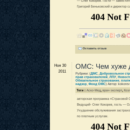
— Олег Кокорев. Гости — заместит
Григорий Беньковский и директор 
Оставить отзыв
ОМС: Чем хуже 
Ноя 30
2011
Рубрики: (
ДМС
,
Добровольное стр
прав страхователей
,
ЛПУ
,
Новост
Обязательное страхование
,
плат
надзор
,
Фонд ОМС
) Автор: kokorev
Теги :
Аско-Мед
,
врач-эксперт
,
Коз
авторская программа «Страховой Сов
Ведущий- Олег Кокорев, гость — О
Ухудшение обслуживания застрахо
по платным услугам.