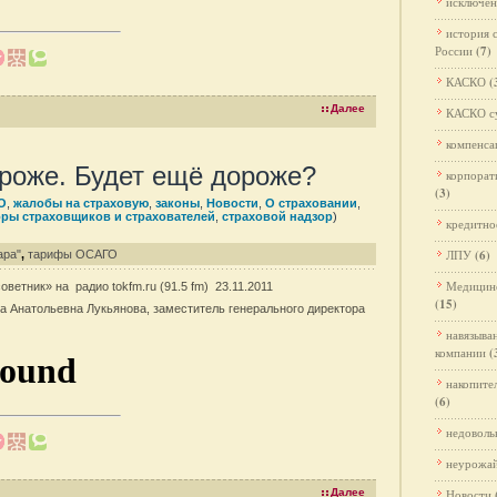
исключен
история 
России
(7)
КАСКО
(
Далее
КАСКО с
компенса
роже. Будет ещё дороже?
корпорат
(3)
О
,
жалобы на страховую
,
законы
,
Новости
,
О страховании
,
ры страховщиков и страхователей
,
страховой надзор
)
кредитно
ЛПУ
(6)
ара"
,
тарифы ОСАГО
Медицинс
ветник» на радио tokfm.ru (91.5 fm) 23.11.2011
(15)
на Анатольевна Лукьянова, заместитель генерального директора
навязыва
компании
(
накопите
(6)
недоволь
неурожа
Далее
Новости