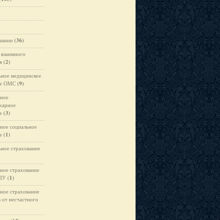
вании
(36)
 взаимного
я
(2)
ьное медицинское
ие ОМС
(9)
ьное
жарное
е
(3)
ьное социальное
е
(1)
ьное страхование
ьное страхование
ЛПУ
(1)
ьное страхование
 от несчастного