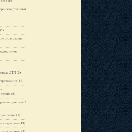
орев
(15)
производственный
45)
ое страхование
медицинские
)
вочные ДТП
(3)
страхования
(10)
ма
рования
(6)
равные действия 3
трахование
(1)
ы и федералы
(19)
 страховщиков
(2)