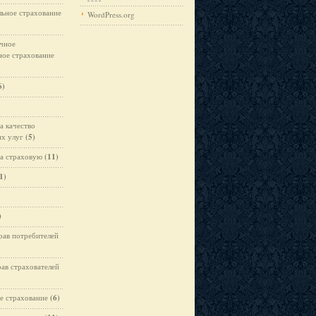
ьное страхование
WordPress.org
чное
ное страхование
6)
а качество
х улуг
(5)
а страховую
(11)
1)
)
рав потребителей
рав страхователей
е страхование
(6)