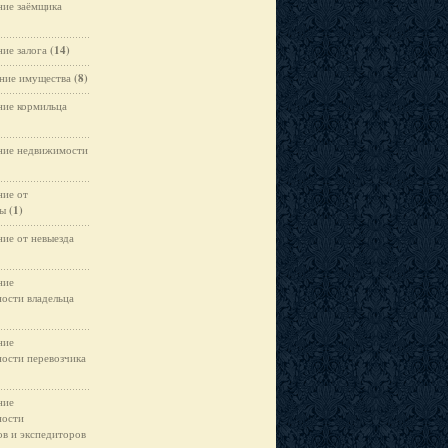
ние заёмщика
ние залога
(14)
ние имущества
(8)
ние кормильца
ние недвижимости
ние от
цы
(1)
ние от невыезда
ние
ности владельца
ние
ности перевозчика
ние
ности
ов и экспедиторов