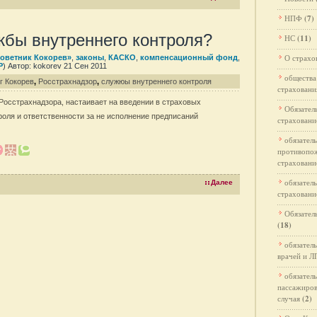
НПФ
(7)
бы внутреннего контроля?
НС
(11)
О страхо
Советник Кокорев»
,
законы
,
КАСКО
,
компенсационный фонд
,
Р
) Автор: kokorev 21 Сен 2011
общества
г Кокорев
,
Росстрахнадзор
,
служюы внутреннего контроля
страховани
Росстрахнадзора, настаивает на введении в страховых
Обязател
роля и ответственности за не исполнение предписаний
страхован
обязател
противопо
страховани
обязател
Далее
страховани
Обязател
(18)
обязател
врачей и 
обязател
пассажиров
случая
(2)