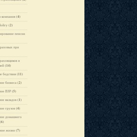
я компания
(4)
Шойгу
(2)
ирование пенсии
траховых при
раховщиков и
лей
(14)
е бедствия
(11)
ние бизнеса
(2)
ние ВЗР
(5)
ние вкладов
(1)
ние грузов
(4)
ние домашнего
(6)
ние жизни
(7)