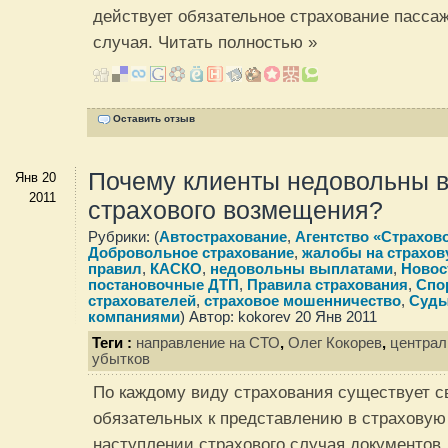
действует обязательное страхование пассаж
случая.
Читать полностью »
Оставить отзыв
Почему клиенты недовольны 
Янв 20
2011
страхового возмещения?
Рубрики: (
Автострахование
,
Агентство «Страхов
Добровольное страхование
,
жалобы на страхо
правил
,
КАСКО
,
недовольны выплатами
,
Новос
постановочные ДТП
,
Правила страхования
,
Спо
страхователей
,
страховое мошенничество
,
Суды
компаниями
) Автор: kokorev 20 Янв 2011
Теги :
направление на СТО
,
Олег Кокорев
,
централ
убытков
По каждому виду страхования существует с
обязательных к представлению в страховую
наступлении страхового случая документов