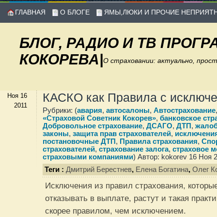
ГЛАВНАЯ
О БЛОГЕ
ЯМЫ,ЛЮКИ И ПРОЧИЕ НЕПРИЯТ
БЛОГ, РАДИО И ТВ ПРОГ
КОКОРЕВА
|
О страховании: актуально, прос
КАСКО как Правила с исключ
Ноя 16
2011
Рубрики: (
авария
,
автосалоны
,
Автострахование
«Страховой Советник Кокорев»
,
банковское стр
Добровольное страхование
,
ДСАГО
,
ДТП
,
жалоб
законы
,
защита прав страхователей
,
исключения
постановочные ДТП
,
Правила страхования
,
Спо
страхователей
,
страхование залога
,
страховое 
страховыми компаниями
) Автор: kokorev 16 Ноя 
Теги :
Дмитрий Берестнев
,
Елена Богатина
,
Олег К
Исключения из правил страхования, которы
отказывать в выплате, растут и такая практ
скорее правилом, чем исключением.