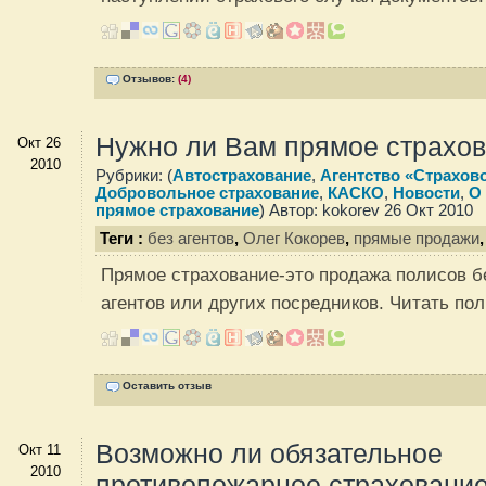
Отзывов:
(4)
Нужно ли Вам прямое страхо
Окт 26
2010
Рубрики: (
Автострахование
,
Агентство «Страхов
Добровольное страхование
,
КАСКО
,
Новости
,
О
прямое страхование
) Автор: kokorev 26 Окт 2010
Теги :
без агентов
,
Олег Кокорев
,
прямые продажи
Прямое страхование-это продажа полисов б
агентов или других посредников.
Читать пол
Оставить отзыв
Возможно ли обязательное
Окт 11
2010
противопожарное страховани