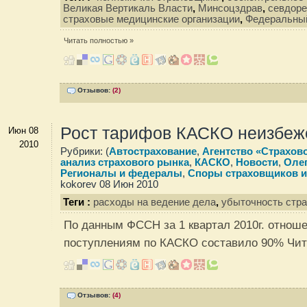
Великая Вертикаль Власти
,
Минсоцздрав
,
севдор
страховые медицинские организации
,
Федеральны
Читать полностью »
Отзывов:
(2)
Рост тарифов КАСКО неизбеж
Июн 08
2010
Рубрики: (
Автострахование
,
Агентство «Страхов
анализ страхового рынка
,
КАСКО
,
Новости
,
Олег
Регионалы и федералы
,
Споры страховщиков и
kokorev 08 Июн 2010
Теги :
расходы на ведение дела
,
убыточность стр
По данным ФССН за 1 квартал 2010г. отноше
поступлениям по КАСКО составило 90%
Чит
Отзывов:
(4)