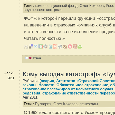
Теги :
компенсационный фонд
,
Олег Кокорев
,
Росс
внутреннего контроля
ФСФР, к которой перешли функции Росстрах
на введении в страховых компаниях служб в
и ответственности за не исполнение предпи
Читать полностью »
(1)
отзыв
Кому выгодна катастрофа «Бу
Авг 25
2011
Рубрики: (
авария
,
Агентство «Страховой Советн
законы
,
Новости
,
Обязательное страхование
,
об
страхование пассажиров от несчастного случая
бедствия
,
страхование ответственности перевоз
Авг 2011
Теги :
Булгария
,
Олег Кокорев
,
пешеходы
С 1992 года в соответствии с Указом прези