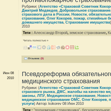
Рубрики: (
Агентство «Страховой Советник Кокор
Дмитрий Медведев
,
Добровольное страхование
страхового дела в России
,
Новости
,
обязательн
страхование
,
Олег Кокорев
,
пожар
,
стихийные б
домашнего имущества
,
Страхование имущества
2010
Теги :
Алесксандр Второй
,
земское страхование
,
К
Читать полностью »
Отзывов:
(3)
Псевдореформа обязательног
Июн 08
2010
медицинского страхования
Рубрики: (
Агентство «Страховой Советник Кокор
страхового рынка
,
ДМС
,
жалобы на качество ме
законы
,
ЛПУ
,
Медицинское страхование
,
Новост
медицинское страхование ОМС
,
Олег Кокорев
,
п
услуги
) Автор: kokorev 08 Июн 2010
Теги :
"полномочия страховщика"
,
бесконтрольное 