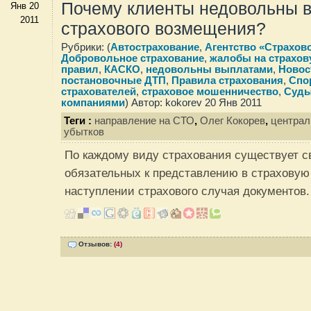
Почему клиенты недовольны 
Янв 20
2011
страхового возмещения?
Рубрики: (
Автострахование
,
Агентство «Страхов
Добровольное страхование
,
жалобы на страхо
правил
,
КАСКО
,
недовольны выплатами
,
Новос
постановочные ДТП
,
Правила страхования
,
Спо
страхователей
,
страховое мошенничество
,
Суды
компаниями
) Автор: kokorev 20 Янв 2011
Теги :
направление на СТО
,
Олег Кокорев
,
централ
убытков
По каждому виду страхования существует с
обязательных к представлению в страховую
наступлении страхового случая документов
Отзывов:
(4)