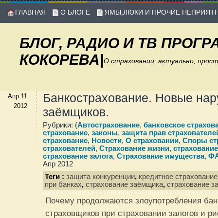
ГЛАВНАЯ
О БЛОГЕ
ЯМЫ,ЛЮКИ И ПРОЧИЕ НЕПРИЯТ
БЛОГ, РАДИО И ТВ ПРОГ
КОКОРЕВА
|
О страховании: актуально, прос
Банкострахование. Новые на
Апр 11
2012
заёмщиков.
Рубрики: (
Автострахование
,
банковское страхов
страхование
,
законы
,
защита прав страхователе
страхование
,
Новости
,
О страховании
,
Споры ст
страхователей
,
Страхование жизни
,
страхование
страхование залога
,
Страхование имущества
,
Ф
Апр 2012
Теги :
защита конкуренции
,
кредитное страхование
при банках
,
страхование заёмщика
,
страхование з
Почему продолжаются злоупотребления бан
страховщиков при страховании залогов и р