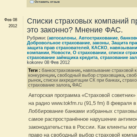
Оставить отзыв
Списки страховых компаний п
Фев 08
2012
это законно? Мнение ФАС.
Рубрики: (
автосалоны
,
Автострахование
,
банков
Добровольное страхование
,
законы
,
Защита пра
защита прав страхователей
,
КАСКО
,
навязывани
компании
,
Новости
,
О страховании
,
списки стра
страхование заёмщика кредита
,
страхование зал
kokorev 08 Фев 2012
Теги :
банкострахование
,
навязывание страховой 
конкуренции
,
свободный выбор страховщика
,
своб
рынок
,
списки аккредитации СК при банках
,
страхо
страхование залога
,
ФАС
Авторская программа «Страховой советник»
на радио www.tokfm.ru (91,5 fm) 8 февраля в
Лоббирование банками избранных страхов
самое распространённое нарушение антимо
законодательства в России. Как клиенты мо
право на свободный выбор страховой компа