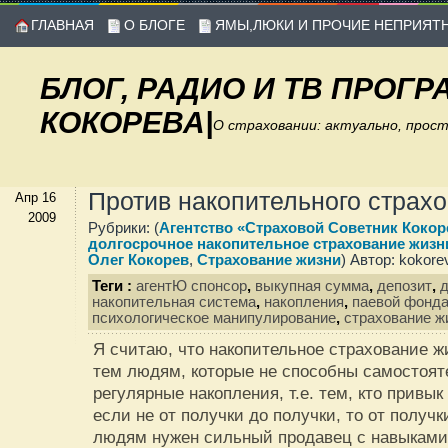
ГЛАВНАЯ
О БЛОГЕ
ЯМЫ,ЛЮКИ И ПРОЧИЕ НЕПРИЯТ
БЛОГ, РАДИО И ТВ ПРОГ
КОКОРЕВА
|
О страховании: актуально, прос
Против накопительного страх
Апр 16
2009
Рубрики: (
Агентство «Страховой Советник Кокор
долгосрочное накопительное страхование жизн
Олег Кокорев
,
Страхование жизни
) Автор: kokore
Теги :
агентЮ спонсор
,
выкупная сумма
,
депозит
,
накопительная система
,
накопления
,
паевой фонд
психологическое манипулирование
,
страхование ж
Я считаю, что накопительное страхование ж
тем людям, которые не способны самостоят
регулярные накопления, т.е. тем, кто привык
если не от получки до получки, то от получк
людям нужен сильный продавец с навыками